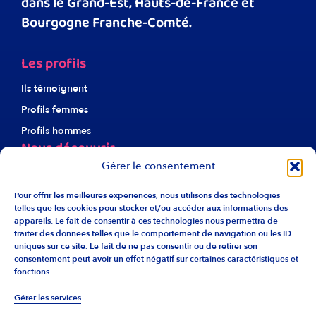
dans le Grand-Est, Hauts-de-France et
Bourgogne Franche-Comté.
Les profils
Ils témoignent
Profils femmes
Profils hommes
Nous découvrir
Gérer le consentement
À propos d’Harmonie
Notre éthique
Pour offrir les meilleures expériences, nous utilisons des technologies
telles que les cookies pour stocker et/ou accéder aux informations des
Nos agences
appareils. Le fait de consentir à ces technologies nous permettra de
traiter des données telles que le comportement de navigation ou les ID
Recrutement
uniques sur ce site. Le fait de ne pas consentir ou de retirer son
Liens utiles
consentement peut avoir un effet négatif sur certaines caractéristiques et
fonctions.
F.A.Q.
Gérer les services
Info franchise