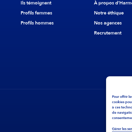
Ils témoignent
À propos d’Harm
Profils femmes
Notre éthique
Profils hommes
Nos agences
Recrutement
Pour offrir 
cookies pour
à ces techn
de navigatio
consentement
Gérer les se