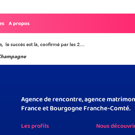
 refuse 90% des profils
es
A propos
ar…
n,
le succès est là, confirmé par les 2…
n-Champagne
Agence de rencontre, agence matrimoni
France et Bourgogne Franche-Comté.
Les profils
Nous découvri