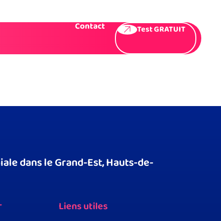
Témoignages
Presse
F.A.Q
Contact
Test GRATUIT
ale dans le Grand-Est, Hauts-de-
r
Liens utiles