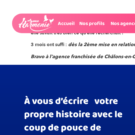
Très sélective elle
Accueil
Nos profils
Nos agenc
pourtant pré-sélectionnés par sa conseillère c
elle savait très bien ce qu’elle recherchait !
3 mois ont suffi :
dès la 2ème mise en relatio
Bravo à l’agence franchisée de Châlons-e
À vous d’écrire votre
propre histoire avec le
coup de pouce de