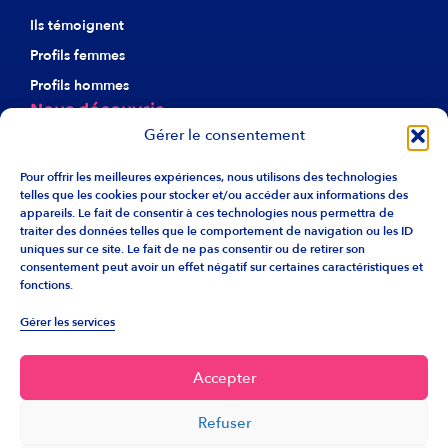
Ils témoignent
Profils femmes
Profils hommes
Nous découvrir
Gérer le consentement
À propos d’Harmonie
Notre éthique
Pour offrir les meilleures expériences, nous utilisons des technologies
telles que les cookies pour stocker et/ou accéder aux informations des
Nos agences
appareils. Le fait de consentir à ces technologies nous permettra de
traiter des données telles que le comportement de navigation ou les ID
Recrutement
uniques sur ce site. Le fait de ne pas consentir ou de retirer son
Liens utiles
consentement peut avoir un effet négatif sur certaines caractéristiques et
fonctions.
F.A.Q.
Gérer les services
Info franchise
Accepter
Retrouvez Harmonie sur les réseaux.
Refuser