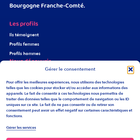
Bourgogne Franche-Comté.
Les profils
Ils témoignent
Profils femmes
Profils hommes
Nous découvrir
Gérer le consentement
À propos d’Harmonie
Notre éthique
Pour offrir les meilleures expériences, nous utilisons des technologies
telles que les cookies pour stocker et/ou accéder aux informations des
Nos agences
appareils. Le fait de consentir à ces technologies nous permettra de
traiter des données telles que le comportement de navigation ou les ID
Recrutement
uniques sur ce site. Le fait de ne pas consentir ou de retirer son
Liens utiles
consentement peut avoir un effet négatif sur certaines caractéristiques et
fonctions.
F.A.Q.
Gérer les services
Info franchise