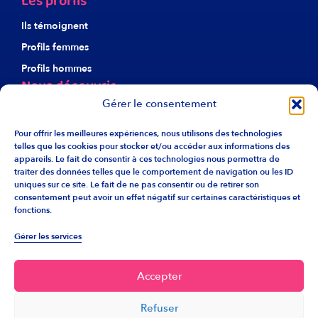
Les profils
Ils témoignent
Profils femmes
Profils hommes
Nous découvrir
Gérer le consentement
À propos d’Harmonie
Notre éthique
Pour offrir les meilleures expériences, nous utilisons des technologies
telles que les cookies pour stocker et/ou accéder aux informations des
Nos agences
appareils. Le fait de consentir à ces technologies nous permettra de
traiter des données telles que le comportement de navigation ou les ID
Recrutement
uniques sur ce site. Le fait de ne pas consentir ou de retirer son
Liens utiles
consentement peut avoir un effet négatif sur certaines caractéristiques et
fonctions.
F.A.Q.
Gérer les services
Info franchise
Accepter
Retrouvez Harmonie sur les réseaux.
Refuser