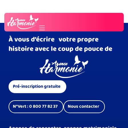
Eliane et Jean-Paul
Besoin d'un conseil ?
Contactez-nous
À vous d’écrire votre propre
histoire avec le coup de pouce de
Pré-inscription gratuite
N°Vert : 0 800 77 82 37
Nous contacter