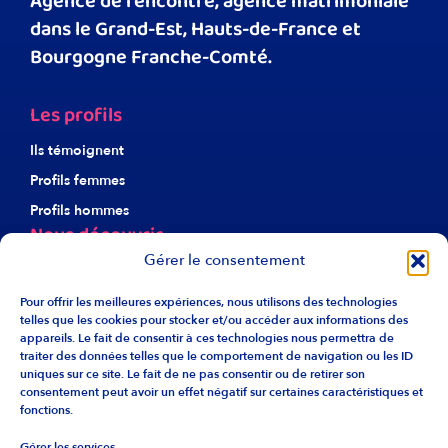
Agence de rencontre, agence matrimoniale
dans le Grand-Est, Hauts-de-France et
Bourgogne Franche-Comté.
Les profils
Ils témoignent
Profils femmes
Profils hommes
Nous découvrir
Gérer le consentement
À propos d’Harmonie
Notre éthique
Pour offrir les meilleures expériences, nous utilisons des technologies
telles que les cookies pour stocker et/ou accéder aux informations des
Nos agences
appareils. Le fait de consentir à ces technologies nous permettra de
traiter des données telles que le comportement de navigation ou les ID
Recrutement
uniques sur ce site. Le fait de ne pas consentir ou de retirer son
Liens utiles
consentement peut avoir un effet négatif sur certaines caractéristiques et
fonctions.
F.A.Q.
Gérer les services