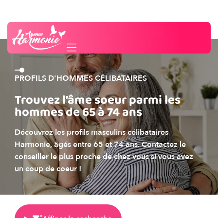
Besoin d'un conseil ?
Contactez-nous
PROFILS D'HOMMES CÉLIBATAIRES
Trouvez l’âme soeur parmi les
hommes de 65 à 74 ans
Découvrez les profils masculins célibataires
Harmonie, âgés entre 65 et 74 ans. Contactez le
conseiller le plus proche de chez vous si vous avez
un coup de coeur !