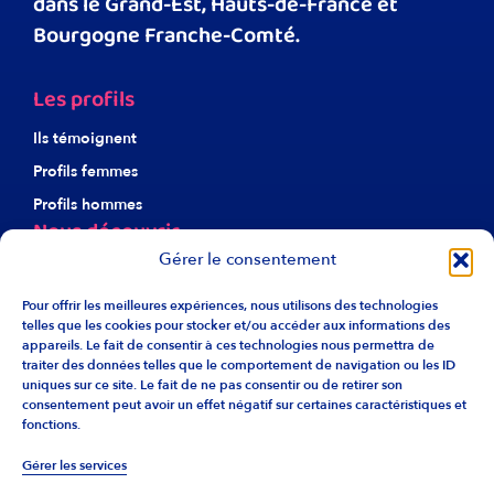
dans le Grand-Est, Hauts-de-France et
Bourgogne Franche-Comté.
Les profils
Ils témoignent
Profils femmes
Profils hommes
Nous découvrir
Gérer le consentement
À propos d’Harmonie
Notre éthique
Pour offrir les meilleures expériences, nous utilisons des technologies
telles que les cookies pour stocker et/ou accéder aux informations des
Nos agences
appareils. Le fait de consentir à ces technologies nous permettra de
traiter des données telles que le comportement de navigation ou les ID
Recrutement
uniques sur ce site. Le fait de ne pas consentir ou de retirer son
Liens utiles
consentement peut avoir un effet négatif sur certaines caractéristiques et
fonctions.
F.A.Q.
Gérer les services
Info franchise