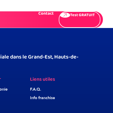
Témoignages
Presse
F.A.Q
Contact
Test GRATUIT
ale dans le Grand-Est, Hauts-de-
r
Liens utiles
onie
F.A.Q.
Info franchise