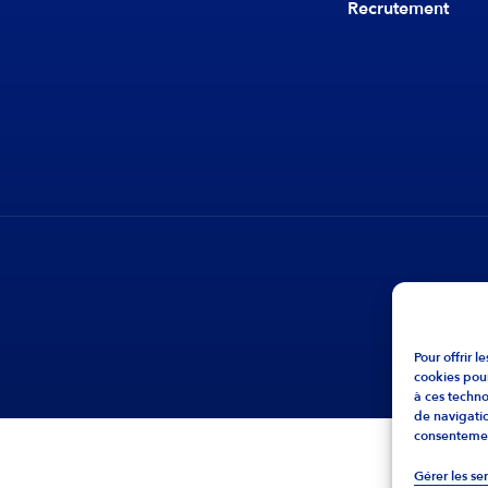
Recrutement
Pour offrir 
cookies pour
à ces techn
de navigatio
consentement
Gérer les se