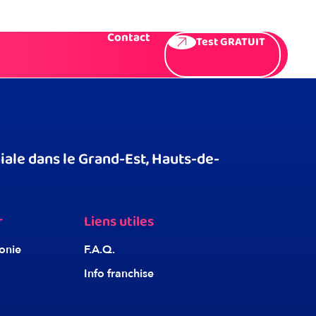
Témoignages
Presse
F.A.Q
Contact
Test GRATUIT
ale dans le Grand-Est, Hauts-de-
r
Liens utiles
onie
F.A.Q.
Info franchise