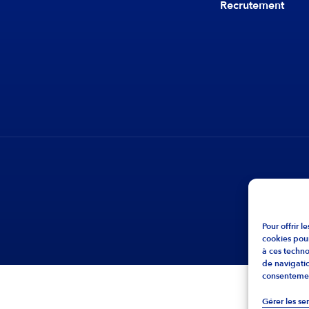
Recrutement
Pour offrir 
cookies pour
à ces techn
de navigatio
consentement
Gérer les se