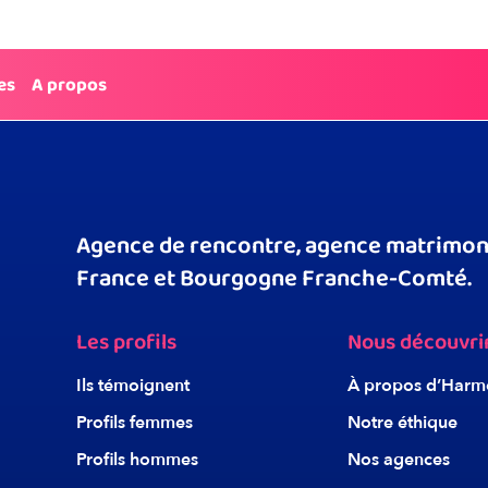
e internet
es
A propos
Agence de rencontre, agence matrimoni
France et Bourgogne Franche-Comté.
Les profils
Nous découvri
Ils témoignent
À propos d’Harm
Profils femmes
Notre éthique
Profils hommes
Nos agences