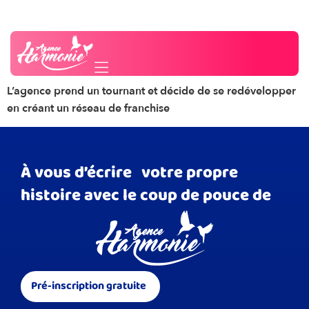
Création de la
Besoin d'un conseil ?
Contactez-nous
première franchise
L’agence prend un tournant et décide de se redévelopper
en créant un réseau de franchise
À vous d’écrire votre propre
histoire avec le coup de pouce de
Pré-inscription gratuite