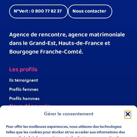
N°Vert : 0 800 77 82 37
Nous contacter
Agence de rencontre, agence matrimoniale
dans le Grand-Est, Hauts-de-France et
Bourgogne Franche-Comté.
Les profils
Ils témoignent
Profils femmes
Profils hommes
Nous découvrir
Gérer le consentement
À propos d’Harmonie
Notre éthique
Pour offrir les meilleures expériences, nous utilisons des technologies
telles que les cookies pour stocker et/ou accéder aux informations des
Nos agences