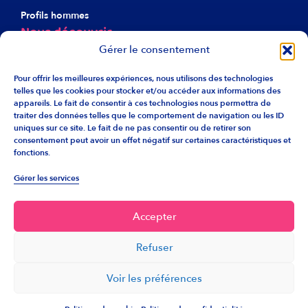
Profils hommes
Nous découvrir
Gérer le consentement
À propos d’Harmonie
Notre éthique
Pour offrir les meilleures expériences, nous utilisons des technologies
telles que les cookies pour stocker et/ou accéder aux informations des
Nos agences
appareils. Le fait de consentir à ces technologies nous permettra de
traiter des données telles que le comportement de navigation ou les ID
Recrutement
uniques sur ce site. Le fait de ne pas consentir ou de retirer son
Liens utiles
consentement peut avoir un effet négatif sur certaines caractéristiques et
fonctions.
F.A.Q.
Gérer les services
Info franchise
Accepter
Retrouvez Harmonie sur les réseaux.
Refuser
Tous droits réservés Agence Harmonie © - 2024
Voir les préférences
Mentions légales
Politique de cookies