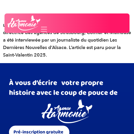
Article dans les DNA
Besoin d'un conseil ?
Contactez-nous
La dynamique franchisée d’Alsace, Madame ELFENNE,
directrice des agences de Strasbourg, Colmar et Mulhouse
a été interviewée par un journaliste du quotidien Les
Dernières Nouvelles d’Alsace. L’article est paru pour la
Saint-Valentin 2025.
À vous d’écrire votre propre
histoire avec le coup de pouce de
Pré-inscription gratuite