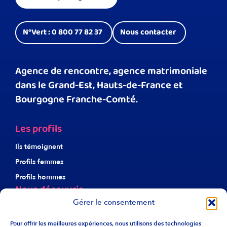
N°Vert : 0 800 77 82 37
Nous contacter
Agence de rencontre, agence matrimoniale
dans le Grand-Est, Hauts-de-France et
Bourgogne Franche-Comté.
Les profils
Ils témoignent
Profils femmes
Profils hommes
Nous découvrir
Gérer le consentement
À propos d’Harmonie
Notre éthique
Pour offrir les meilleures expériences, nous utilisons des technologies